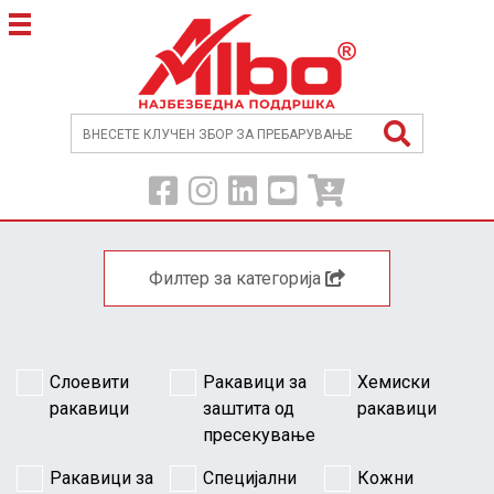
Филтер за категорија
Слоевити
Ракавици за
Хемиски
ракавици
заштита од
ракавици
пресекување
Ракавици за
Специјални
Кожни