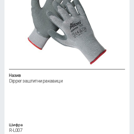
Назив
Dipper заштитни ракавици
Шифра
R-L007