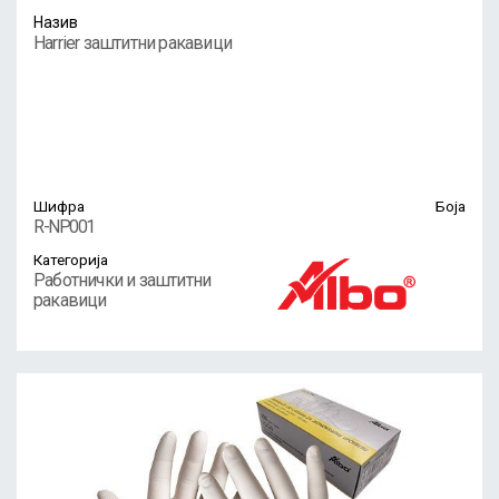
Назив
Harrier заштитни ракавици
Шифра
Боја
R-NP001
Категорија
Работнички и заштитни
ракавици