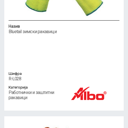
Назив
Bluetail зимски ракавици
Шифра
R-L028
Категорија
Работнички и заштитни
ракавици