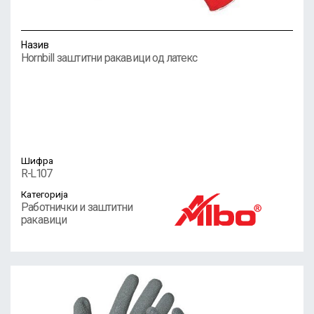
Назив
Hornbill заштитни ракавици од латекс
Шифра
R-L107
Категорија
Работнички и заштитни
ракавици