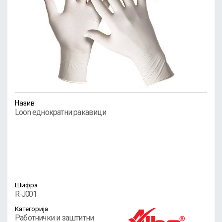
Назив
Loon еднократни ракавици
Шифра
R-J001
Категорија
Работнички и заштитни