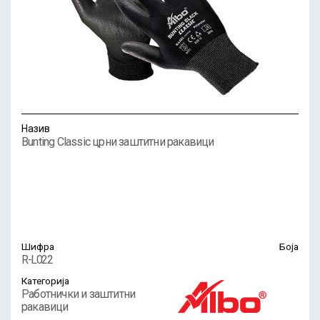
Назив
Bunting Classic црни заштитни ракавици
Шифра
Боја
R-L022
Категорија
Работнички и заштитни
ракавици