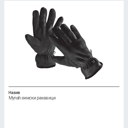
Назив
Mynah зимски ракавици