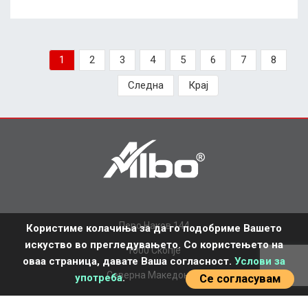
1
2
3
4
5
6
7
8
Следна
Крај
Перо Наков 144
Користиме колачиња за да го подобриме Вашето
искуство во прегледувањето. Со користењето на
1000 Скопје
оваа страница, давате Ваша согласност.
Услови за
Северна Македонија
употреба
.
Се согласувам
+389 2 277 7770