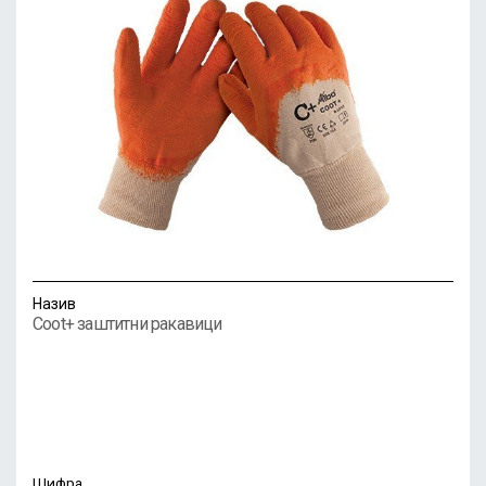
Назив
Coot+ заштитни ракавици
Шифра