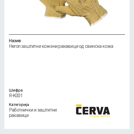
Назив
Heron заштитни кожени ракавици од свинска кожа
Шифра
R-K001
Категорија
Работнички и заштитни
ракавици