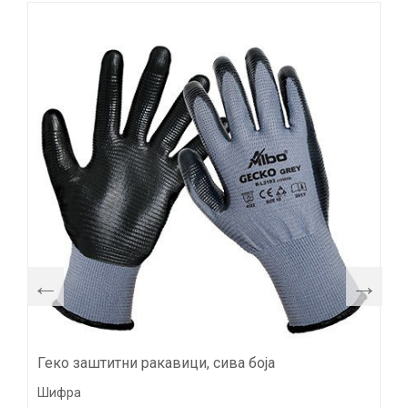
Геко заштитни ракавици, сива боја
Шифра