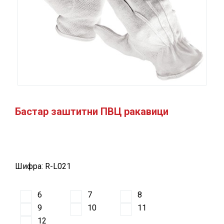
Бастар заштитни ПВЦ ракавици
Шифра: R-L021
6
7
8
9
10
11
12