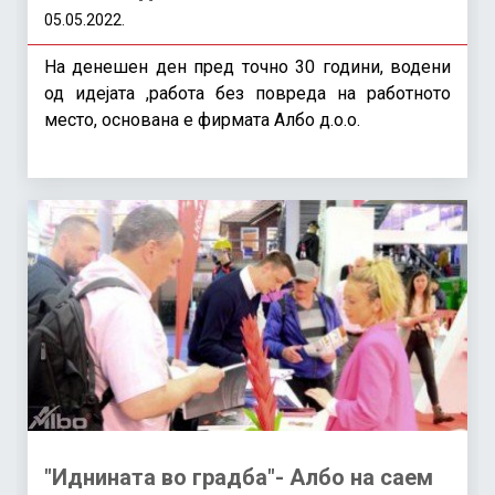
05.05.2022.
На денешен ден пред точно 30 години, водени
од идејата ,работа без повреда на работното
место, основана е фирмата Албо д.о.о.
"Иднината во градба"- Албо на саем