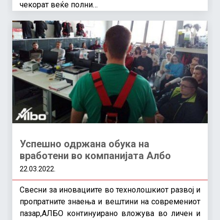
чекорат веќе полни…
Успешно одржана обука на
вработени во компанијата Албо
22.03.2022.
Свесни за иновациите во технолошкиот развој и
пропратните знаења и вештини на современиот
пазар,АЛБО континуирано вложува во личен и