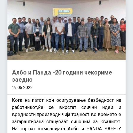
Албо и Панда -20 години чекориме
заедно
19.05.2022.
Кога на патот кон осигурување безбедност на
работникот,ќе се вкрстат слични идеи и
вредности,производи чија трајност во времето е
загарантирана стануваат синоним за квалитет.
На тој пат компанијата Албо и PANDA SAFETY