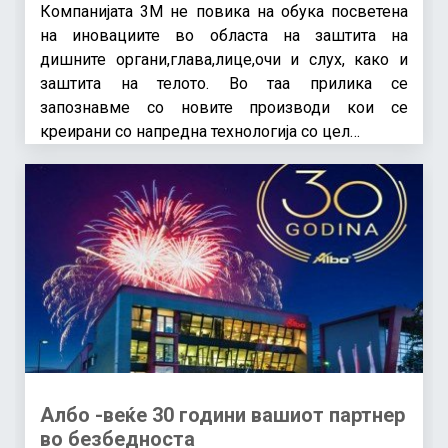
Компанијата 3М не повика на обука посветена
на иновациите во областа на заштита на
дишните органи,глава,лице,очи и слух, како и
заштита на телото. Во таа прилика се
запознавме со новите производи кои се
креирани со напредна технологија со цел…
Албо -веќе 30 години вашиот партнер
во безбедноста