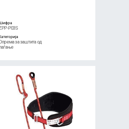
Шифра
ZPP-P03S
Категорија
Опрема за заштита од
паѓање