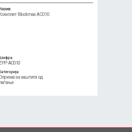
Назив
Комплет Blockmax AC010
Шифра
ZPP-AC010
Категорија
Опрема за заштита од
паѓање