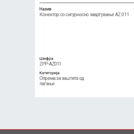
Назив
Конектор со сигурносно завртување AZ 011
Шифра
ZPP-AZ011
Категорија
Опрема за заштита од
паѓање