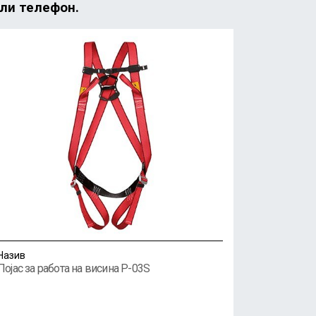
или телефон.
Назив
Појас за работа на висина P-03S