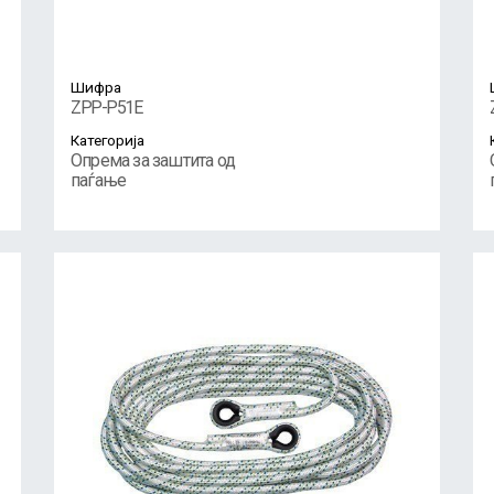
Шифра
ZPP-P51E
Категорија
Опрема за заштита од
паѓање