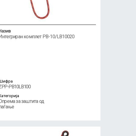
Назив
Интегриран комплет PB-10/LB10020
Шифра
ZPP-PB10LB100
Категорија
Опрема за заштита од
паѓање