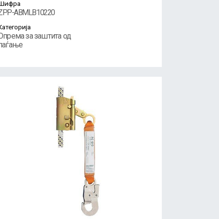
Шифра
ZPP-ABMLB10220
Категорија
Опрема за заштита од
паѓање