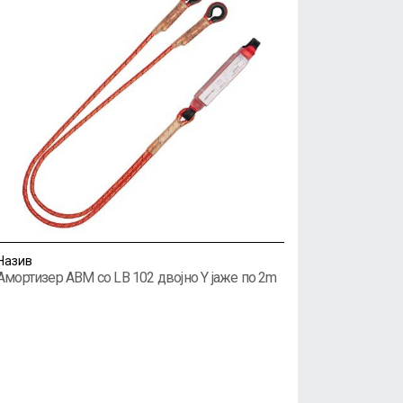
Назив
Амортизер ABM со LB 102 двојно Y јаже по 2m