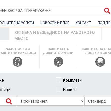
ОЛНИТЕЛНИ УСЛУГИ
НОВОСТИ И БЛОГ
KOНТАКТ
ПОДДР
ХИГИЕНА И БЕЗБЕДНОСТ НА РАБОТНОТО
МЕСТО
РАБОТНИЧКИ И
ЗАШТИТА НА
ЗАШТИТА НА ГЛА
ЗАШТИТНИ РАКАВИЦИ
ДИШНИТЕ ОРГАНИ
ЛИЦЕТО И СЛУ
же
Комплети
чници
Носила