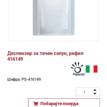
Диспензер за течен сапун, рефил
416149
Шифра: PS-416149
Побарајте понуда