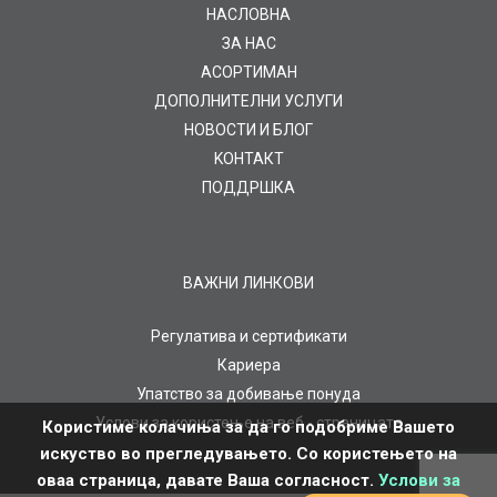
НАСЛОВНА
ЗА НАС
AСОРТИМАН
ДОПОЛНИТЕЛНИ УСЛУГИ
НОВОСТИ И БЛОГ
KOНТАКТ
ПОДДРШКА
ВАЖНИ ЛИНКОВИ
Регулатива и сертификати
Кариера
Упатство за добивање понуда
Услови за користење на веб - страницата
Користиме колачиња за да го подобриме Вашето
искуство во прегледувањето. Со користењето на
оваа страница, давате Ваша согласност.
Услови за