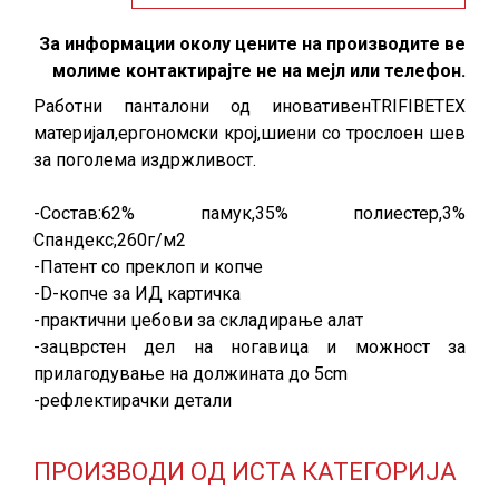
За информации околу цените на производите ве
молиме контактирајте не на мејл или телефон.
Работни панталони од иновативенTRIFIBETEX
материјал,ергономски крој,шиени со трослоен шев
за поголема издржливост.
-Состав:62% памук,35% полиестер,3%
Спандекс,260г/м2
-Патент со преклоп и копче
-D-копче за ИД картичка
-практични џебови за складирање алат
-зацврстен дел на ногавица и можност за
прилагодување на должината до 5cm
-рефлектирачки детали
ПРОИЗВОДИ ОД ИСТА КАТЕГОРИЈА