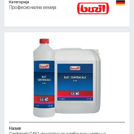
Категорија
Професионална хемија
Назив
Contracalc G461 средство за длабинско чистење