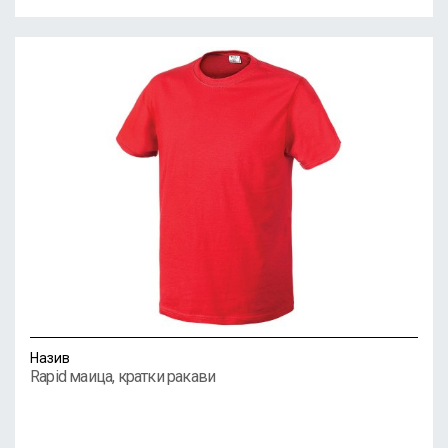
Назив
Rapid маица, кратки ракави