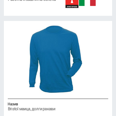
Назив
Bristol маица, долги ракави