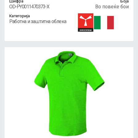
Шифра
Боја
OD-PY0011470373-X
Во повеќе бои
Категорија
Работна и заштитна облека