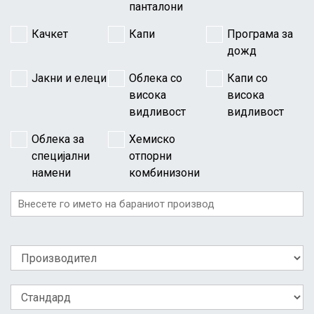
панталони
Качкет
Капи
Програма за
дожд
Јакни и елеци
Облека со
Капи со
висока
висока
видливост
видливост
Облека за
Хемиско
специјални
отпорни
намени
комбинизони