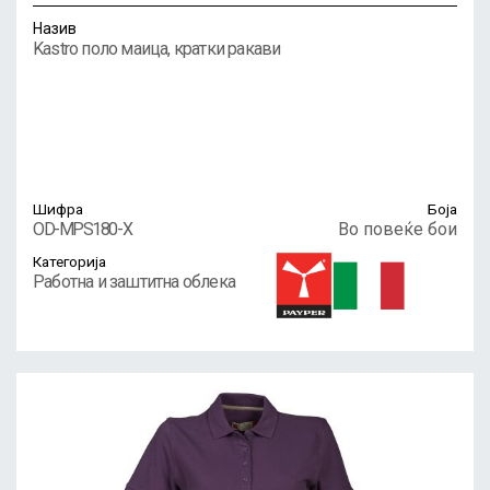
Назив
Kastro поло маица, кратки ракави
Шифра
Боја
OD-MPS180-X
Во повеќе бои
Категорија
Работна и заштитна облека