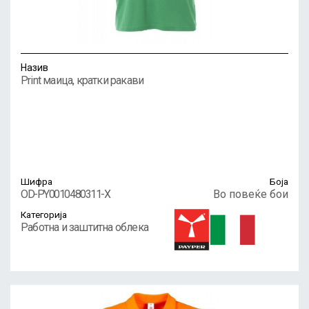
Назив
Print маица, кратки ракави
Шифра
Боја
OD-PY0010480311-X
Во повеќе бои
Категорија
Работна и заштитна облека