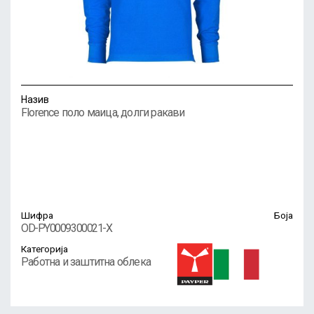
Назив
Florence поло маица, долги ракави
Шифра
Боја
OD-PY0009300021-X
Категорија
Работна и заштитна облека