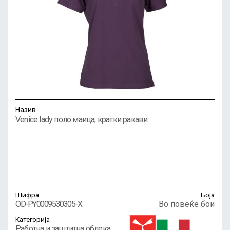
Назив
Venice lady поло маица, кратки ракави
Шифра
Боја
OD-PY0009530305-X
Во повеќе бои
Категорија
Работна и заштитна облека