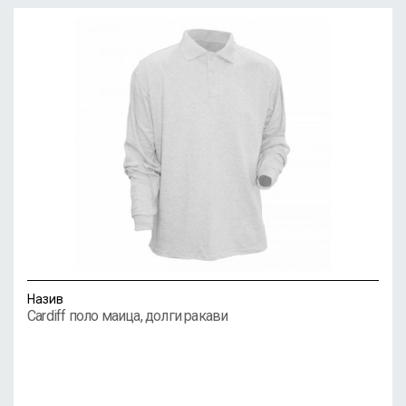
Назив
Cardiff поло маица, долги ракави