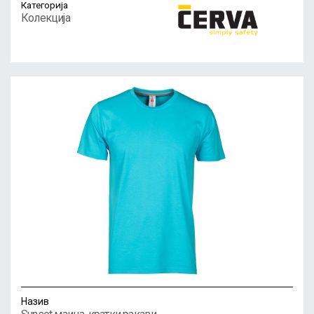
Категорија
Колекција
Назив