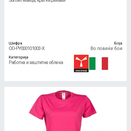
Sunset маица, кратки ракави
Шифра
Боја
OD-PY000101003-X
Во повеќе бои
Категорија
Работна и заштитна облека