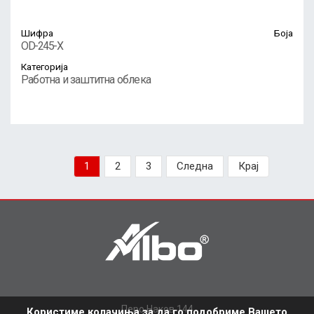
Шифра
Боја
OD-245-X
Категорија
Работна и заштитна облека
1
2
3
Следна
Крај
Перо Наков 144
Користиме колачиња за да го подобриме Вашето