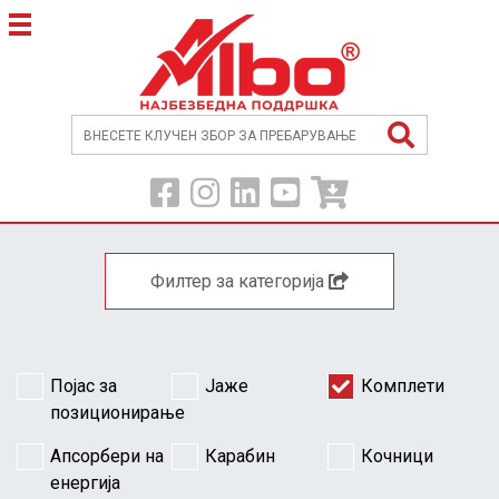
Филтер за категорија
Појас за
Јаже
Комплети
позиционирање
Апсорбери на
Карабин
Кочници
енергија